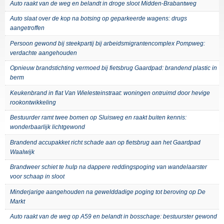
Auto raakt van de weg en belandt in droge sloot Midden-Brabantweg
Auto slaat over de kop na botsing op geparkeerde wagens: drugs
aangetroffen
Persoon gewond bij steekpartij bij arbeidsmigrantencomplex Pompweg:
verdachte aangehouden
Opnieuw brandstichting vermoed bij fietsbrug Gaardpad: brandend plastic in
berm
Keukenbrand in flat Van Wielesteinstraat: woningen ontruimd door hevige
rookontwikkeling
Bestuurder ramt twee bomen op Sluisweg en raakt buiten kennis:
wonderbaarlijk lichtgewond
Brandend accupakket richt schade aan op fietsbrug aan het Gaardpad
Waalwijk
Brandweer schiet te hulp na dappere reddingspoging van wandelaarster
voor schaap in sloot
Minderjarige aangehouden na gewelddadige poging tot beroving op De
Markt
Auto raakt van de weg op A59 en belandt in bosschage: bestuurster gewond