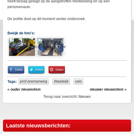
heeft beslag gelegd op de aangetroffen merkkleding en op een
personenauto.
De politie doet op dit moment verder onderzoek.
Bekijk de foto's:
Share
Share
Pin
on
on
It!
Facebook
Twitter
prof zeemanweg
Waalwijk
vals
Tags:
« ouder nieuwsitem
nieuwer nieuwsitem »
Terug naar overzicht:
Nieuws
Laatste nieuwsberichten: