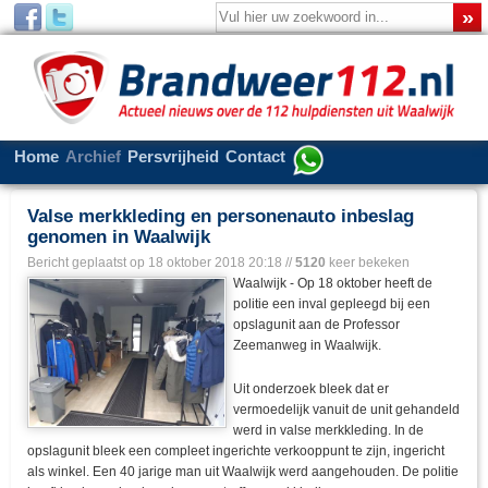
Home
Archief
Persvrijheid
Contact
Valse merkkleding en personenauto inbeslag
genomen in Waalwijk
Bericht geplaatst op
18 oktober 2018 20:18
//
5120
keer bekeken
Waalwijk - Op 18 oktober heeft de
politie een inval gepleegd bij een
opslagunit aan de Professor
Zeemanweg in Waalwijk.
Uit onderzoek bleek dat er
vermoedelijk vanuit de unit gehandeld
werd in valse merkkleding. In de
opslagunit bleek een compleet ingerichte verkooppunt te zijn, ingericht
als winkel. Een 40 jarige man uit Waalwijk werd aangehouden. De politie