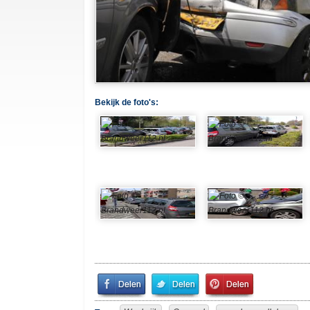
Bekijk de foto's:
Share
Share
Pin
on
on
It!
Facebook
Twitter