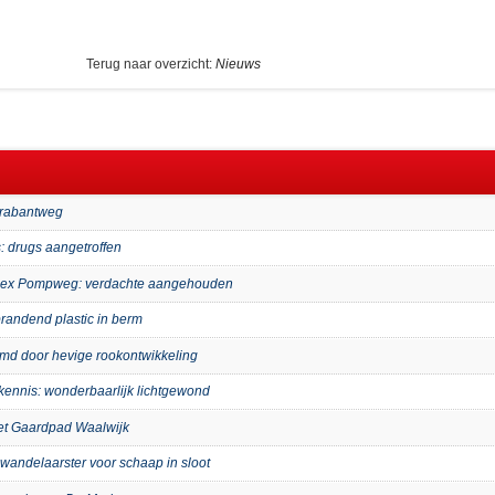
Terug naar overzicht:
Nieuws
Brabantweg
: drugs aangetroffen
mplex Pompweg: verdachte aangehouden
randend plastic in berm
imd door hevige rookontwikkeling
kennis: wonderbaarlijk lichtgewond
het Gaardpad Waalwijk
wandelaarster voor schaap in sloot