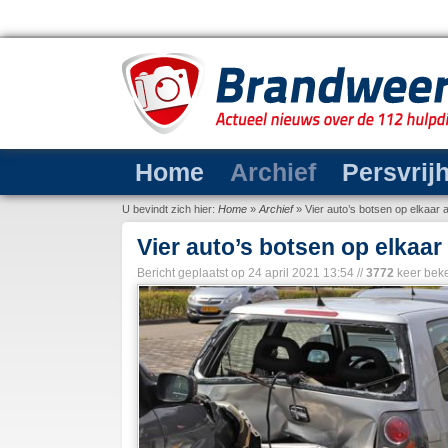
Home
Archief
Persvrij
U bevindt zich hier:
Home
»
Archief
»
Vier auto’s botsen op elkaar
Vier auto’s botsen op elkaa
Bericht geplaatst op
24 april 2021 13:54
//
3772
keer bek