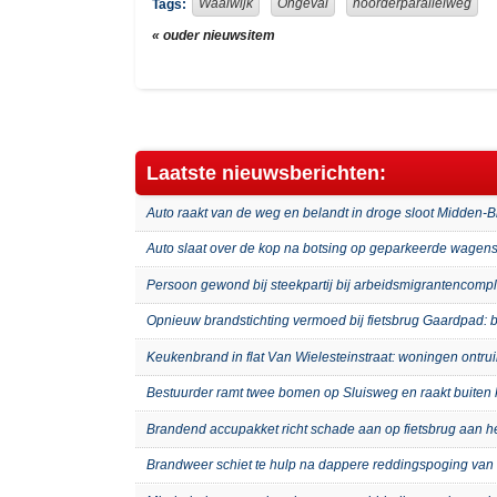
Waalwijk
Ongeval
noorderparallelweg
Tags:
« ouder nieuwsitem
Laatste nieuwsberichten:
Auto raakt van de weg en belandt in droge sloot Midden-
Auto slaat over de kop na botsing op geparkeerde wagens
Persoon gewond bij steekpartij bij arbeidsmigrantenco
Opnieuw brandstichting vermoed bij fietsbrug Gaardpad: b
Keukenbrand in flat Van Wielesteinstraat: woningen ontru
Bestuurder ramt twee bomen op Sluisweg en raakt buiten 
Brandend accupakket richt schade aan op fietsbrug aan 
Brandweer schiet te hulp na dappere reddingspoging van 