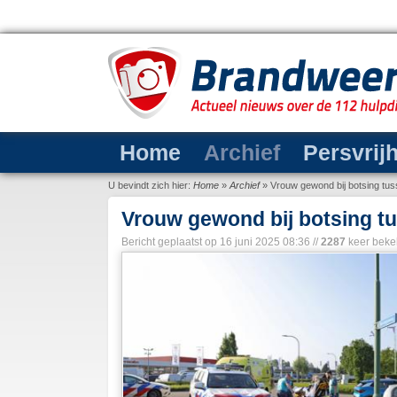
Home
Archief
Persvrij
U bevindt zich hier:
Home
»
Archief
»
Vrouw gewond bij botsing tus
Vrouw gewond bij botsing t
Bericht geplaatst op
16 juni 2025 08:36
//
2287
keer beke