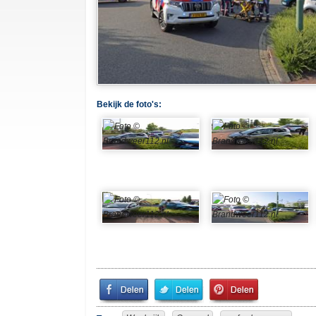
Bekijk de foto's:
Share
Share
Pin
on
on
It!
Facebook
Twitter