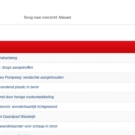
Terug naar overzicht:
Nieuws
Brabantweg
: drugs aangetroffen
mplex Pompweg: verdachte aangehouden
randend plastic in berm
imd door hevige rookontwikkeling
kennis: wonderbaarlijk lichtgewond
het Gaardpad Waalwijk
wandelaarster voor schaap in sloot