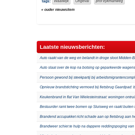
Waalwijk
Ongeval
prof eykmanweg
Tags:
« ouder nieuwsitem
Laatste nieuwsberichten:
Auto raakt van de weg en belandt in droge sloot Midden-
Auto slaat over de kop na botsing op geparkeerde wagens
Persoon gewond bij steekpartij bij arbeidsmigrantenco
Opnieuw brandstichting vermoed bij fietsbrug Gaardpad: b
Keukenbrand in flat Van Wielesteinstraat: woningen ontru
Bestuurder ramt twee bomen op Sluisweg en raakt buiten 
Brandend accupakket richt schade aan op fietsbrug aan 
Brandweer schiet te hulp na dappere reddingspoging van 