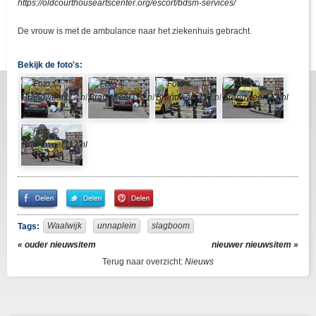
https://oldcourthouseartscenter.org/escort/bdsm-services/
De vrouw is met de ambulance naar het ziekenhuis gebracht.
Bekijk de foto's:
Share
Share
Pin
on
on
It!
Facebook
Twitter
Waalwijk
unnaplein
slagboom
Tags:
« ouder nieuwsitem
nieuwer nieuwsitem »
Terug naar overzicht:
Nieuws