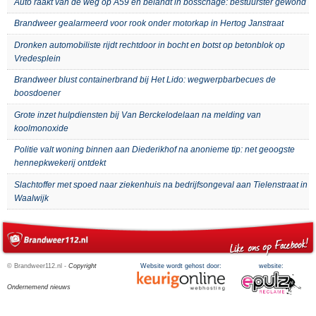
Auto raakt van de weg op A59 en belandt in bosschage: bestuurster gewond
Brandweer gealarmeerd voor rook onder motorkap in Hertog Janstraat
Dronken automobiliste rijdt rechtdoor in bocht en botst op betonblok op
Vredesplein
Brandweer blust containerbrand bij Het Lido: wegwerpbarbecues de
boosdoener
Grote inzet hulpdiensten bij Van Berckelodelaan na melding van
koolmonoxide
Politie valt woning binnen aan Diederikhof na anonieme tip: net geoogste
hennepkwekerij ontdekt
Slachtoffer met spoed naar ziekenhuis na bedrijfsongeval aan Tielenstraat in
Waalwijk
© Brandweer112.nl -
Copyright
Website wordt gehost door:
website:
Ondernemend nieuws