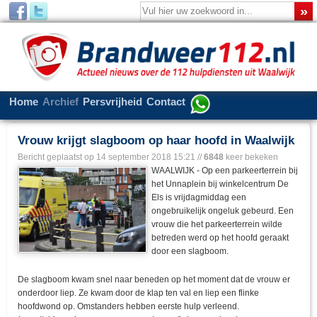
Home
Archief
Persvrijheid
Contact
Vrouw krijgt slagboom op haar hoofd in Waalwijk
Bericht geplaatst op
14 september 2018 15:21
//
6848
keer bekeken
WAALWIJK - Op een parkeerterrein bij
het Unnaplein bij winkelcentrum De
Els is vrijdagmiddag een
ongebruikelijk ongeluk gebeurd. Een
vrouw die het parkeerterrein wilde
betreden werd op het hoofd geraakt
door een slagboom.
De slagboom kwam snel naar beneden op het moment dat de vrouw er
onderdoor liep. Ze kwam door de klap ten val en liep een flinke
hoofdwond op. Omstanders hebben eerste hulp verleend.