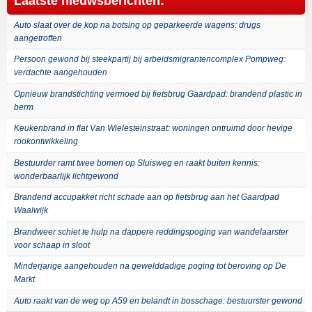
Laatste nieuwsberichten:
Auto slaat over de kop na botsing op geparkeerde wagens: drugs
aangetroffen
Persoon gewond bij steekpartij bij arbeidsmigrantencomplex Pompweg:
verdachte aangehouden
Opnieuw brandstichting vermoed bij fietsbrug Gaardpad: brandend plastic in
berm
Keukenbrand in flat Van Wielesteinstraat: woningen ontruimd door hevige
rookontwikkeling
Bestuurder ramt twee bomen op Sluisweg en raakt buiten kennis:
wonderbaarlijk lichtgewond
Brandend accupakket richt schade aan op fietsbrug aan het Gaardpad
Waalwijk
Brandweer schiet te hulp na dappere reddingspoging van wandelaarster
voor schaap in sloot
Minderjarige aangehouden na gewelddadige poging tot beroving op De
Markt
Auto raakt van de weg op A59 en belandt in bosschage: bestuurster gewond