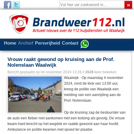
Home
Archief
Persvrijheid
Contact
Vrouw raakt gewond op kruising aan de Prof.
Nolenslaan Waalwijk
Bericht geplaatst op
04 november 2024 13:28
//
2628
keer bekeken
Waalwijk - Op maandag 4 november
2024, rond de klok van 13:00 uur,
kreeg de politie van Waalwijk een
melding van een aanrijding aan de
Prof. Nolenslaan.
Op de kruising zag de bestuurster van
de auto een fietser niet aankomen met een botsing als gevolg. De vrouw
kwam hard terecht op het wegdek en raakte gewond aan haar hoofd.
Ambulance en politie kwamen met spoed ter plaatse.