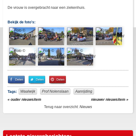
De vrouw is overgebracht naar een ziekenhuis.
Bekijk de foto's:
Share
Share
Pin
on
on
It!
Facebook
Twitter
Waalwijk
Prof Nolenslaan
Aanrijding
Tags:
« ouder nieuwsitem
nieuwer nieuwsitem »
Terug naar overzicht:
Nieuws