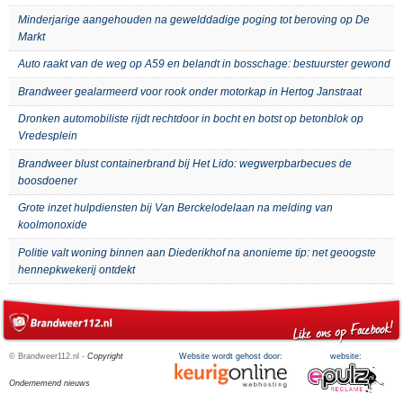
Minderjarige aangehouden na gewelddadige poging tot beroving op De
Markt
Auto raakt van de weg op A59 en belandt in bosschage: bestuurster gewond
Brandweer gealarmeerd voor rook onder motorkap in Hertog Janstraat
Dronken automobiliste rijdt rechtdoor in bocht en botst op betonblok op
Vredesplein
Brandweer blust containerbrand bij Het Lido: wegwerpbarbecues de
boosdoener
Grote inzet hulpdiensten bij Van Berckelodelaan na melding van
koolmonoxide
Politie valt woning binnen aan Diederikhof na anonieme tip: net geoogste
hennepkwekerij ontdekt
© Brandweer112.nl -
Copyright
Website wordt gehost door:
website:
Ondernemend nieuws