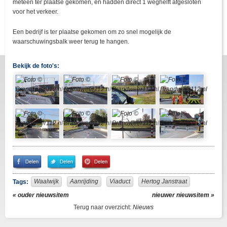
meteen ter plaatse gekomen, en hadden direct 1 weghelft afgesloten
voor het verkeer.
Een bedrijf is ter plaatse gekomen om zo snel mogelijk de
waarschuwingsbalk weer terug te hangen.
Bekijk de foto's:
Share
Share
Pin
on
on
It!
Facebook
Twitter
Waalwijk
Aanrijding
Viaduct
Hertog Janstraat
Tags:
« ouder nieuwsitem
nieuwer nieuwsitem »
Terug naar overzicht:
Nieuws