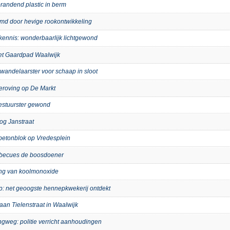
randend plastic in berm
imd door hevige rookontwikkeling
kennis: wonderbaarlijk lichtgewond
het Gaardpad Waalwijk
wandelaarster voor schaap in sloot
eroving op De Markt
bestuurster gewond
og Janstraat
p betonblok op Vredesplein
arbecues de boosdoener
ing van koolmonoxide
ip: net geoogste hennepkwekerij ontdekt
aan Tielenstraat in Waalwijk
ngweg: politie verricht aanhoudingen