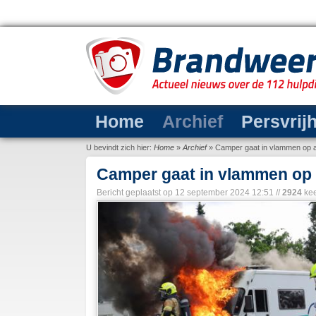
Home
Archief
Persvrij
U bevindt zich hier:
Home
»
Archief
»
Camper gaat in vlammen op a
Camper gaat in vlammen op 
Bericht geplaatst op
12 september 2024 12:51
//
2924
kee