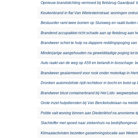
Opnieuw brandstichting vermoed bij fietsbrug Gaardpad: b
Keukenbrand in flat Van Wielesteinstraat: woningen ontru
Bestuurder ramt twee bomen op Sluisweg en raakt buiten 
Brandend accupakket richt schade aan op fietsbrug aan 
Brandweer schiet te hulp na dappere reddingspoging van 
Minderjarige aangehouden na gewelddadige poging tot b
Auto raakt van de weg op A59 en belandt in bosschage: 
Brandweer gealarmeerd voor rook onder motorkap in Hert
Dronken automobiliste rijdt rechtdoor in bocht en botst o
Brandweer blust containerbrand bij Het Lido: wegwerpb
Grote inzet hulpdiensten bij Van Berckelodelaan na meld
Politie valt woning binnen aan Diederikhof na anonieme t
Slachtoffer met spoed naar ziekenhuis na bedrijfsongeval 
Klimaatactivisten bezetten gaswinningslocatie aan Weteri