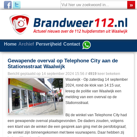
Home
Archief
Persvrijheid
Contact
Gewapende overval op Telephone City aan de
Stationsstraat Waalwijk
Bericht geplaatst op
14 september 2024 15:56
//
4919
keer bekeken
Waalwijk - Op zaterdag 14 september
2024, rond de klok van 14:15 uur,
kreeg de politie van Waalwijk een
melding van een overval op de
Stationsstraat.
Bij de winkel van Telephone City had
een gewapende overval plaatsgevonden. De daders zouden, volgens
een klant van de winkel die een gesprek aan ging met de persfotograaf,
de winkel zijn binnengekomen met twee vuurwapens. Daar hebben zij