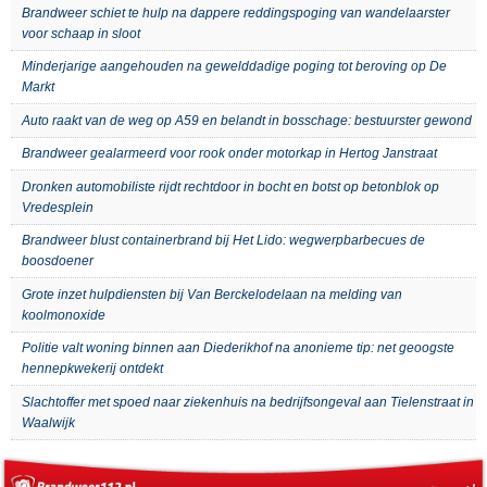
Brandweer schiet te hulp na dappere reddingspoging van wandelaarster
voor schaap in sloot
Minderjarige aangehouden na gewelddadige poging tot beroving op De
Markt
Auto raakt van de weg op A59 en belandt in bosschage: bestuurster gewond
Brandweer gealarmeerd voor rook onder motorkap in Hertog Janstraat
Dronken automobiliste rijdt rechtdoor in bocht en botst op betonblok op
Vredesplein
Brandweer blust containerbrand bij Het Lido: wegwerpbarbecues de
boosdoener
Grote inzet hulpdiensten bij Van Berckelodelaan na melding van
koolmonoxide
Politie valt woning binnen aan Diederikhof na anonieme tip: net geoogste
hennepkwekerij ontdekt
Slachtoffer met spoed naar ziekenhuis na bedrijfsongeval aan Tielenstraat in
Waalwijk