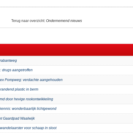
Terug naar overzicht:
Ondernemend nieuws
Brabantweg
: drugs aangetroffen
mplex Pompweg: verdachte aangehouden
randend plastic in berm
imd door hevige rookontwikkeling
kennis: wonderbaarlijk lichtgewond
het Gaardpad Waalwijk
wandelaarster voor schaap in sloot