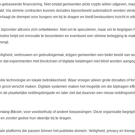
ain-gebaseerde financiering. Niet omdat gemeenten plots crypto willen uitgeven, m
t. Via slimme contracten kunnen donaties bijvoorbeeld automatisch worden verdee
erlaagt de drempel voor burgers om bij te dragen en biedt bestuurders inzicht in el
 het bijzonder altcoins zich ontwikkelen. Niet om te speculeren, maar om te begrijp
tcoins
helpt om innovatie te beoordelen en eventueel een slimme belegging te mak
rengt.
ligheid, vertrouwen en gebruiksgemak, krijgen gemeenten een beter beeld van wat
r dat experimenten met blockchain of digitale betalingen niet blind worden aange
ciële technologie en lokale betrokkenheid. Waar vroeger alleen grote donaties of 
groot verschil maken. Digitale systemen maken het mogelijk om die bijdragen effic
de plaatselijke reddingsbrigade en later ziet dat daarvan een nieuw reddingsvlot 
enlang Bitcoin
, voor voedselhulp of andere toepassingen. Deze organisatie begrijpt
en zonder gedoe hun steentje bij te dragen.
itale platforms die passen binnen het publieke domein. Veiligheid, privacy en tran