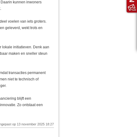
s. Daarin kunnen inwoners
.
eel voelen van iets groters.
n geleverd, wekt trots en
 lokale initiatieven. Denk aan
htbaar maken en sneller steun
 omdat transacties permanent
men niet te technisch of
ger.
anciering blijft een
innovatie. Zo ontstaat een
angepast op 13 november 2025 18:27