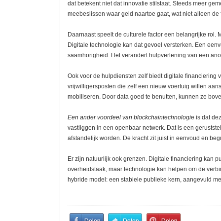
dat betekent niet dat innovatie stilstaat. Steeds meer g
meebeslissen waar geld naartoe gaat, wat niet alleen de
Daarnaast speelt de culturele factor een belangrijke rol
Digitale technologie kan dat gevoel versterken. Een een
saamhorigheid. Het verandert hulpverlening van een ano
Ook voor de hulpdiensten zelf biedt digitale financiering
vrijwilligersposten die zelf een nieuw voertuig willen aa
mobiliseren. Door data goed te benutten, kunnen ze bov
Een ander voordeel van blockchaintechnologi
e is dat de
vastliggen in een openbaar netwerk. Dat is een geruststelli
afstandelijk worden. De kracht zit juist in eenvoud en begr
Er zijn natuurlijk ook grenzen. Digitale financiering kan p
overheidstaak, maar technologie kan helpen om de verbind
hybride model: een stabiele publieke kern, aangevuld met
Share
Share
Pin