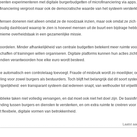
emeenten experimenteren met digitale burgerbudgetten of microfinanciering via app
 financiering vergroot maar ook de democratische waarde van het systeem versterkt
. Mensen doneren niet alleen omdat ze de noodzaak inzien, maar ook omdat ze zich d
voudig dashboard waarop te zien is hoeveel mensen uit de buurt een bijdrage hebbe
nieme overheidstaak in een gezamenlijke missie.
 voordelen. Minder afhankelijkheid van centrale budgetten betekent meer ruimte voor
nschaffen of trainingen willen organiseren. Digitale platforms kunnen hun acties zic
endien verantwoorden hoe elke euro wordt besteed.
ze automatisch een controlelaag toevoegt. Fraude of misbruik wordt zo moeilijker,
ng voor zowel burgers als bestuurders. Toch blijft het belangrijk dat dit soort syste
ijpelijkheid: een transparant systeem dat iedereen snapt, van wethouder tot vrijwilli
ublieke taken niet volledig vervangen, en dat moet ook niet het doel zijn. De basisfin
ing tussen burgers en diensten te versterken, en om extra ruimte te creëren voor 
 flexibele, digitale vormen van betrokkenheid.
Laatst a