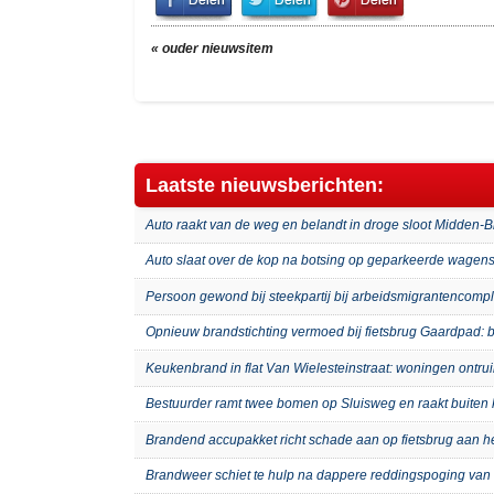
on
on
It!
Facebook
Twitter
« ouder nieuwsitem
Laatste nieuwsberichten:
Auto raakt van de weg en belandt in droge sloot Midden-
Auto slaat over de kop na botsing op geparkeerde wagens
Persoon gewond bij steekpartij bij arbeidsmigrantenco
Opnieuw brandstichting vermoed bij fietsbrug Gaardpad: b
Keukenbrand in flat Van Wielesteinstraat: woningen ontru
Bestuurder ramt twee bomen op Sluisweg en raakt buiten 
Brandend accupakket richt schade aan op fietsbrug aan 
Brandweer schiet te hulp na dappere reddingspoging van 