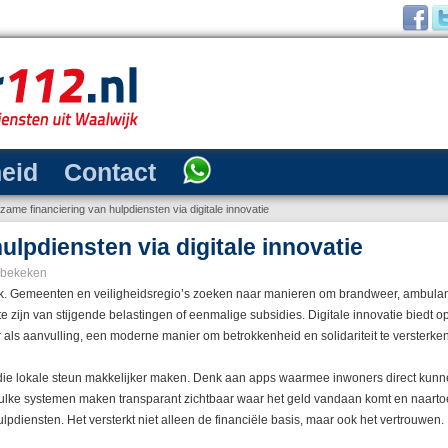
heid
Contact
zame financiering van hulpdiensten via digitale innovatie
lpdiensten via digitale innovatie
 bekeken
druk. Gemeenten en veiligheidsregio’s zoeken naar manieren om brandweer, ambula
 zijn van stijgende belastingen of eenmalige subsidies. Digitale innovatie biedt o
als aanvulling, een moderne manier om betrokkenheid en solidariteit te versterken
n die lokale steun makkelijker maken. Denk aan apps waarmee inwoners direct ku
Zulke systemen maken transparant zichtbaar waar het geld vandaan komt en naar
diensten. Het versterkt niet alleen de financiële basis, maar ook het vertrouwen.