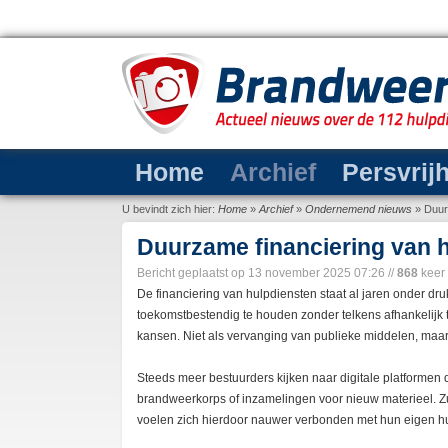
Home
Archief
Persvrij
U bevindt zich hier:
Home
»
Archief
»
Ondernemend nieuws
»
Duur
Duurzame financiering van hu
Bericht geplaatst op
13 november 2025 07:26
//
868
keer
De financiering van hulpdiensten staat al jaren onder 
toekomstbestendig te houden zonder telkens afhankelijk te
kansen. Niet als vervanging van publieke middelen, maar 
Steeds meer bestuurders kijken naar digitale platforme
brandweerkorps of inzamelingen voor nieuw materieel. 
voelen zich hierdoor nauwer verbonden met hun eigen hulp