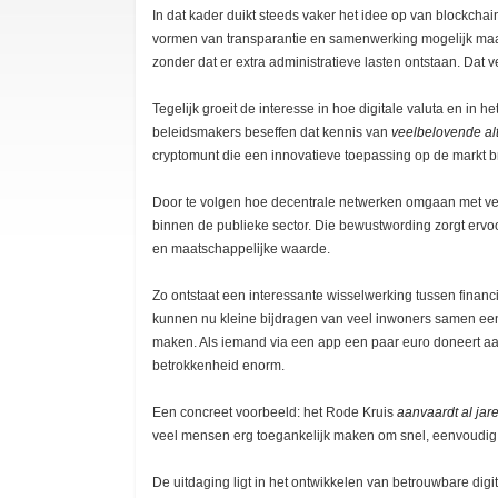
In dat kader duikt steeds vaker het idee op van blockch
vormen van transparantie en samenwerking mogelijk maak
zonder dat er extra administratieve lasten ontstaan. Dat v
Tegelijk groeit de interesse in hoe digitale valuta en in
beleidsmakers beseffen dat kennis van
veelbelovende al
cryptomunt die een innovatieve toepassing op de markt b
Door te volgen hoe decentrale netwerken omgaan met vei
binnen de publieke sector. Die bewustwording zorgt ervoo
en maatschappelijke waarde.
Zo ontstaat een interessante wisselwerking tussen finan
kunnen nu kleine bijdragen van veel inwoners samen een 
maken. Als iemand via een app een paar euro doneert aan 
betrokkenheid enorm.
Een concreet voorbeeld: het Rode Kruis
aanvaardt al jar
veel mensen erg toegankelijk maken om snel, eenvoudig 
De uitdaging ligt in het ontwikkelen van betrouwbare dig