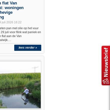
 flat Van
at: woningen
hevige
ng
9 juli 2026 16:22
ten pan met olie op het vuur
9 juli voor flink wat paniek en
 flat aan de Van
aalwijk.…
lees verder »