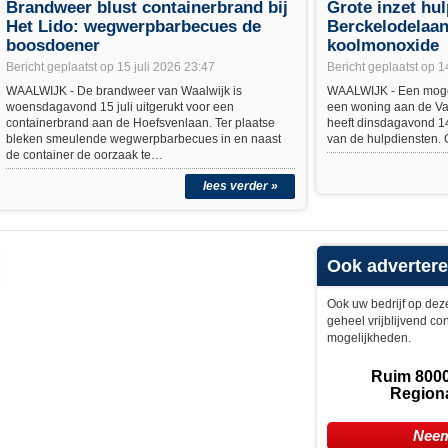
Brandweer blust containerbrand bij
Grote inzet hul
Het Lido: wegwerpbarbecues de
Berckelodelaan
boosdoener
koolmonoxide
Bericht geplaatst op 15 juli 2026 23:47
Bericht geplaatst op 1
WAALWIJK - De brandweer van Waalwijk is
WAALWIJK - Een moge
woensdagavond 15 juli uitgerukt voor een
een woning aan de Va
containerbrand aan de Hoefsvenlaan. Ter plaatse
heeft dinsdagavond 14 j
bleken smeulende wegwerpbarbecues in en naast
van de hulpdiensten.
de container de oorzaak te…
lees verder »
Ook adverter
Ook uw bedrijf op de
geheel vrijblijvend co
mogelijkheden.
Ruim 8000
Region
Neem