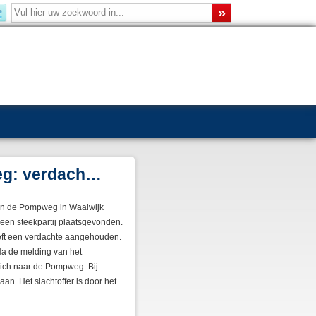
astic in …
Keukenbrand in flat Van
nderdagochtend 30 juli opnieuw
in de ochtend stond daar een
 rond 05:50 uur ontdekt door een
een brandend stuk plastic. De
ect de hulpdiensten. De
uur vlug te...