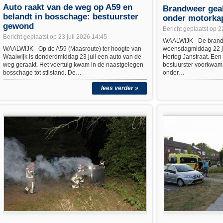
Auto raakt van de weg op A59 en
Brandweer gea
belandt in bosschage: bestuurster
onder motorkap
gewond
Bericht geplaatst op 2
Bericht geplaatst op 23 juli 2026 14:45
WAALWIJK - De brand
WAALWIJK - Op de A59 (Maasroute) ter hoogte van
woensdagmiddag 22 ju
Waalwijk is donderdmiddag 23 juli een auto van de
Hertog Janstraat. Een
weg geraakt. Het voertuig kwam in de naastgelegen
bestuurster voorkwam 
bosschage tot stilstand. De…
onder…
lees verder »