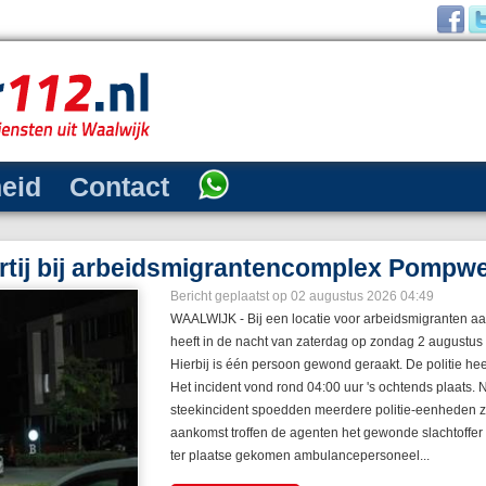
heid
Contact
oed bij fietsbrug Gaardpad: brandend pl
Bericht geplaatst op 30 juli 2026 06:56
WAALWIJK - De brandweer van Sprang-Capelle is do
uitgerukt naar de fietsbrug aan het Gaardpad. Vroeg 
stuk plastic in de berm in lichterlaaie. Het vuur werd
oplettende voorbijganger. In de berm bij de brug lag 
getuige bedacht zich geen moment en alarmeerde dir
brandweerlieden waren snel ter plaatse en wisten het v
Lees verder »