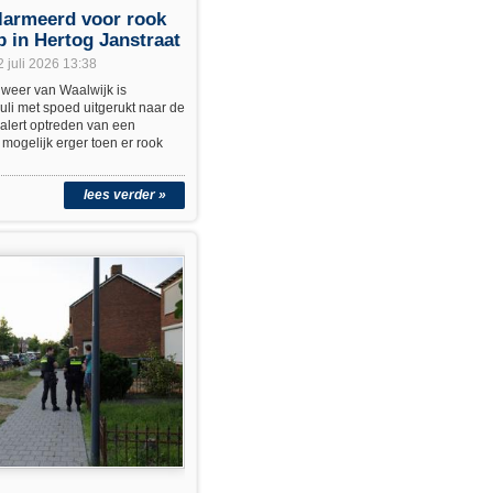
larmeerd voor rook
 in Hertog Janstraat
2 juli 2026 13:38
weer van Waalwijk is
li met spoed uitgerukt naar de
 alert optreden van een
mogelijk erger toen er rook
lees verder »