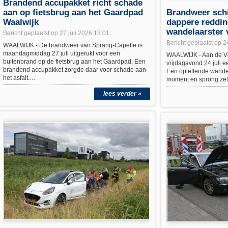
Brandend accupakket richt schade
aan op fietsbrug aan het Gaardpad
Brandweer schi
Waalwijk
dappere reddi
wandelaarster 
Bericht geplaatst op 27 juli 2026 13:01
Bericht geplaatst op 2
WAALWIJK - De brandweer van Sprang-Capelle is
maandagmiddag 27 juli uitgerukt voor een
WAALWIJK - Aan de Vi
buitenbrand op de fietsbrug aan het Gaardpad. Een
vrijdagavond 24 juli e
brandend accupakket zorgde daar voor schade aan
Een oplettende wande
het asfalt.…
moment en sprong zel
lees verder »