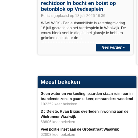
rechtdoor in bocht en botst op
betonblok op Vredesplein
Bericht geplaatst op 18 juli 2026 16:36
WAALWIJK - Een automobiliste is zaterdagmiddag
18 juli gecrasht op het Vredesplein in Waalwijk. De
vrouw bleek veel te diep in het glaasje te hebben
gekeken en is door de…
lees verder »
Meest bekeken
Geen water en verkoeling: paarden staan ruim uur in
brandende zon en gaan tekeer, omstanders woedend
102352 keer bekeken
DJ Delete, Ryan Biggs overleden in woning aan de
Wielrenner Waalwijk
68806 keer bekeken
Veel politie inzet aan de Grotestraat Waalwijk
62808 keer bekeken