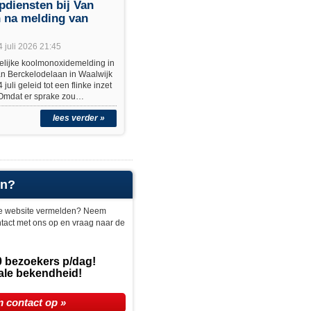
pdiensten bij Van
 na melding van
4 juli 2026 21:45
lijke koolmonoxidemelding in
n Berckelodelaan in Waalwijk
uli geleid tot een flinke inzet
 Omdat er sprake zou…
lees verder »
en?
ze website vermelden? Neem
ntact met ons op en vraag naar de
 bezoekers p/dag!
ale bekendheid!
 contact op »