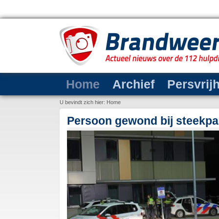
Home
Archief
Persvrij
U bevindt zich hier:
Home
 verdach…
Opnieuw brandstichting verm
Pompweg in Waalwijk
eekpartij plaatsgevonden.
n verdachte aangehouden.
elding van het
ar de Pompweg. Bij
 slachtoffer is door het