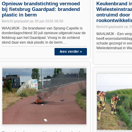
Opnieuw brandstichting vermoed
Keukenbrand in
bij fietsbrug Gaardpad: brandend
Wielesteinstra
plastic in berm
ontruimd door 
rookontwikkeli
Bericht geplaatst op 30 juli 2026 06:56
Bericht geplaatst op 2
WAALWIJK - De brandweer van Sprang-Capelle is
donderdagochtend 30 juli opnieuw uitgerukt naar de
WAALWIJK - Een verge
fietsbrug aan het Gaardpad. Vroeg in de ochtend
heeft woensdamiddag 2
stond daar een stuk plastic in de berm…
schade gezorgd in een
Wielesteinstraat in W
lees verder »