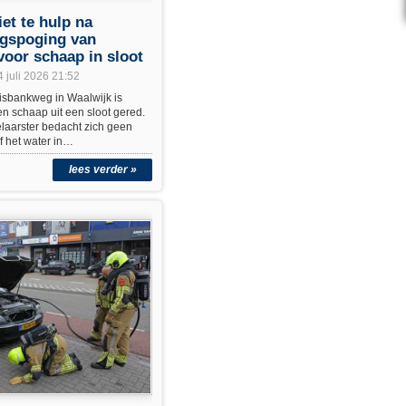
et te hulp na
ngspoging van
voor schaap in sloot
4 juli 2026 21:52
sbankweg in Waalwijk is
en schaap uit een sloot gered.
laarster bedacht zich geen
f het water in…
lees verder »