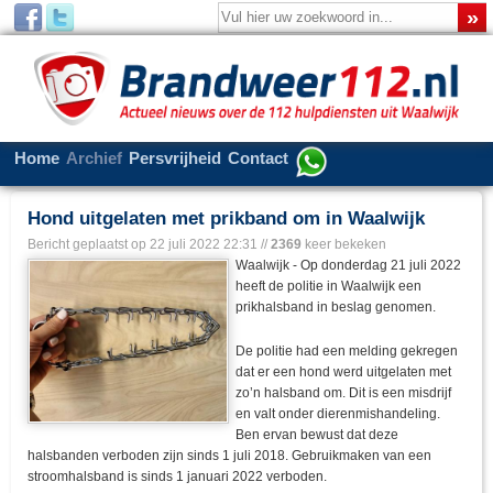
Home
Archief
Persvrijheid
Contact
Hond uitgelaten met prikband om in Waalwijk
Bericht geplaatst op
22 juli 2022 22:31
//
2369
keer bekeken
Waalwijk - Op donderdag 21 juli 2022
heeft de politie in Waalwijk een
prikhalsband in beslag genomen.
De politie had een melding gekregen
dat er een hond werd uitgelaten met
zo’n halsband om. Dit is een misdrijf
en valt onder dierenmishandeling.
Ben ervan bewust dat deze
halsbanden verboden zijn sinds 1 juli 2018. Gebruikmaken van een
stroomhalsband is sinds 1 januari 2022 verboden.