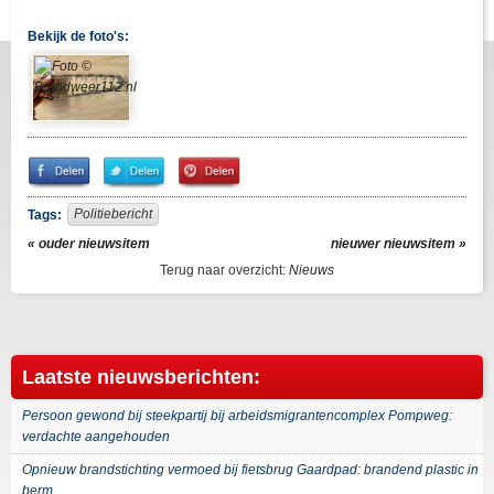
Bekijk de foto's:
Share
Share
Pin
on
on
It!
Facebook
Twitter
Politiebericht
Tags:
« ouder nieuwsitem
nieuwer nieuwsitem »
Terug naar overzicht:
Nieuws
Laatste nieuwsberichten:
Persoon gewond bij steekpartij bij arbeidsmigrantencomplex Pompweg:
verdachte aangehouden
Opnieuw brandstichting vermoed bij fietsbrug Gaardpad: brandend plastic in
berm