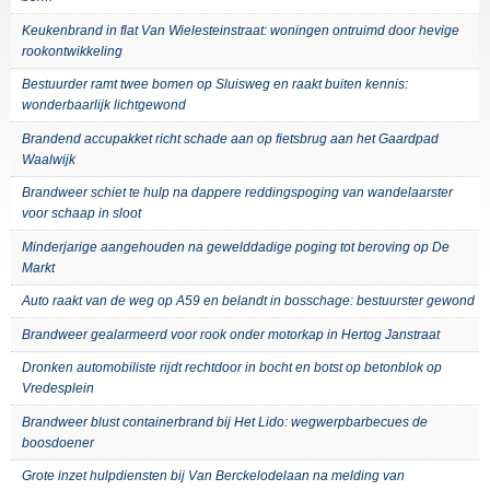
Keukenbrand in flat Van Wielesteinstraat: woningen ontruimd door hevige
rookontwikkeling
Bestuurder ramt twee bomen op Sluisweg en raakt buiten kennis:
wonderbaarlijk lichtgewond
Brandend accupakket richt schade aan op fietsbrug aan het Gaardpad
Waalwijk
Brandweer schiet te hulp na dappere reddingspoging van wandelaarster
voor schaap in sloot
Minderjarige aangehouden na gewelddadige poging tot beroving op De
Markt
Auto raakt van de weg op A59 en belandt in bosschage: bestuurster gewond
Brandweer gealarmeerd voor rook onder motorkap in Hertog Janstraat
Dronken automobiliste rijdt rechtdoor in bocht en botst op betonblok op
Vredesplein
Brandweer blust containerbrand bij Het Lido: wegwerpbarbecues de
boosdoener
Grote inzet hulpdiensten bij Van Berckelodelaan na melding van