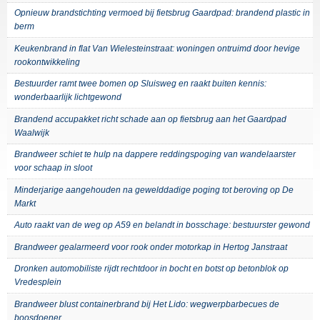
Opnieuw brandstichting vermoed bij fietsbrug Gaardpad: brandend plastic in
berm
Keukenbrand in flat Van Wielesteinstraat: woningen ontruimd door hevige
rookontwikkeling
Bestuurder ramt twee bomen op Sluisweg en raakt buiten kennis:
wonderbaarlijk lichtgewond
Brandend accupakket richt schade aan op fietsbrug aan het Gaardpad
Waalwijk
Brandweer schiet te hulp na dappere reddingspoging van wandelaarster
voor schaap in sloot
Minderjarige aangehouden na gewelddadige poging tot beroving op De
Markt
Auto raakt van de weg op A59 en belandt in bosschage: bestuurster gewond
Brandweer gealarmeerd voor rook onder motorkap in Hertog Janstraat
Dronken automobiliste rijdt rechtdoor in bocht en botst op betonblok op
Vredesplein
Brandweer blust containerbrand bij Het Lido: wegwerpbarbecues de
boosdoener