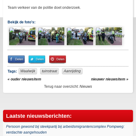
Team verkeer van de politie doet onderzoek.
Bekijk de foto's:
Share
Share
Pin
on
on
It!
Facebook
Twitter
Waalwijk
tuinstraat
Aanrijding
Tags:
« ouder nieuwsitem
nieuwer nieuwsitem »
Terug naar overzicht:
Nieuws
Laatste nieuwsberichten:
Persoon gewond bij steekpartij bij arbeidsmigrantencomplex Pompweg:
verdachte aangehouden