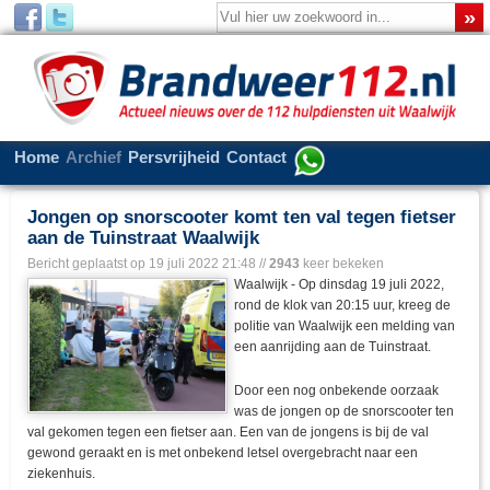
Home
Archief
Persvrijheid
Contact
Jongen op snorscooter komt ten val tegen fietser
aan de Tuinstraat Waalwijk
Bericht geplaatst op
19 juli 2022 21:48
//
2943
keer bekeken
Waalwijk - Op dinsdag 19 juli 2022,
rond de klok van 20:15 uur, kreeg de
politie van Waalwijk een melding van
een aanrijding aan de Tuinstraat.
Door een nog onbekende oorzaak
was de jongen op de snorscooter ten
val gekomen tegen een fietser aan. Een van de jongens is bij de val
gewond geraakt en is met onbekend letsel overgebracht naar een
ziekenhuis.