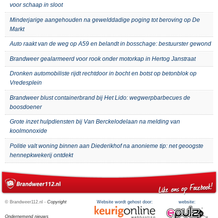
voor schaap in sloot
Minderjarige aangehouden na gewelddadige poging tot beroving op De
Markt
Auto raakt van de weg op A59 en belandt in bosschage: bestuurster gewond
Brandweer gealarmeerd voor rook onder motorkap in Hertog Janstraat
Dronken automobiliste rijdt rechtdoor in bocht en botst op betonblok op
Vredesplein
Brandweer blust containerbrand bij Het Lido: wegwerpbarbecues de
boosdoener
Grote inzet hulpdiensten bij Van Berckelodelaan na melding van
koolmonoxide
Politie valt woning binnen aan Diederikhof na anonieme tip: net geoogste
hennepkwekerij ontdekt
© Brandweer112.nl -
Copyright
Website wordt gehost door:
website:
Ondernemend nieuws