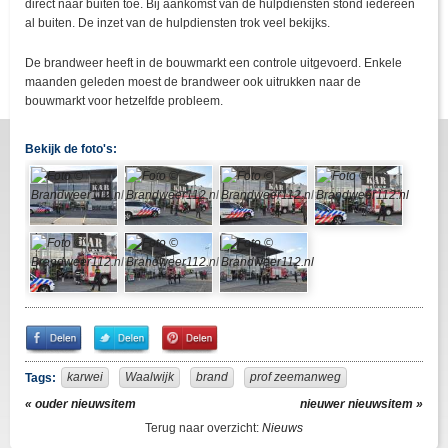
direct naar buiten toe. Bij aankomst van de hulpdiensten stond iedereen
al buiten. De inzet van de hulpdiensten trok veel bekijks.
De brandweer heeft in de bouwmarkt een controle uitgevoerd. Enkele
maanden geleden moest de brandweer ook uitrukken naar de
bouwmarkt voor hetzelfde probleem.
Bekijk de foto's:
Share
Share
Pin
on
on
It!
Facebook
Twitter
karwei
Waalwijk
brand
prof zeemanweg
Tags:
« ouder nieuwsitem
nieuwer nieuwsitem »
Terug naar overzicht:
Nieuws