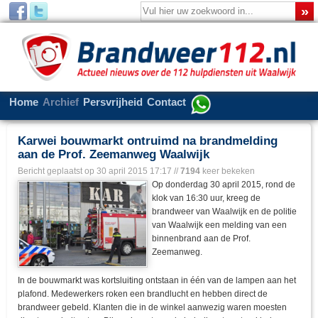
Home
Archief
Persvrijheid
Contact
Karwei bouwmarkt ontruimd na brandmelding
aan de Prof. Zeemanweg Waalwijk
Bericht geplaatst op
30 april 2015 17:17
//
7194
keer bekeken
Op donderdag 30 april 2015, rond de
klok van 16:30 uur, kreeg de
brandweer van Waalwijk en de politie
van Waalwijk een melding van een
binnenbrand aan de Prof.
Zeemanweg.
In de bouwmarkt was kortsluiting ontstaan in één van de lampen aan het
plafond. Medewerkers roken een brandlucht en hebben direct de
brandweer gebeld. Klanten die in de winkel aanwezig waren moesten