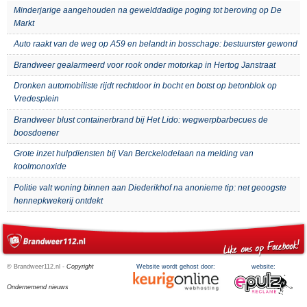
Minderjarige aangehouden na gewelddadige poging tot beroving op De
Markt
Auto raakt van de weg op A59 en belandt in bosschage: bestuurster gewond
Brandweer gealarmeerd voor rook onder motorkap in Hertog Janstraat
Dronken automobiliste rijdt rechtdoor in bocht en botst op betonblok op
Vredesplein
Brandweer blust containerbrand bij Het Lido: wegwerpbarbecues de
boosdoener
Grote inzet hulpdiensten bij Van Berckelodelaan na melding van
koolmonoxide
Politie valt woning binnen aan Diederikhof na anonieme tip: net geoogste
hennepkwekerij ontdekt
© Brandweer112.nl -
Copyright
Website wordt gehost door:
website:
Ondernemend nieuws