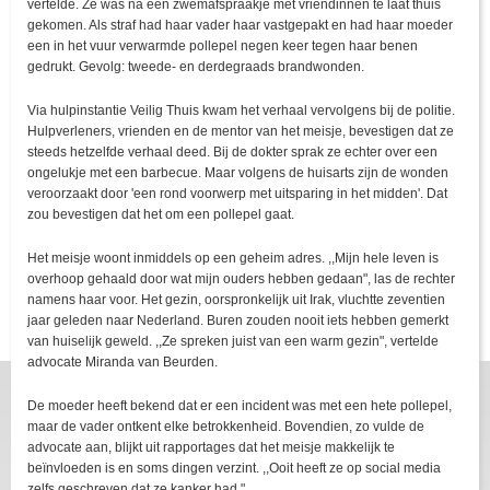
vertelde. Ze was na een zwemafspraakje met vriendinnen te laat thuis
gekomen. Als straf had haar vader haar vastgepakt en had haar moeder
een in het vuur verwarmde pollepel negen keer tegen haar benen
gedrukt. Gevolg: tweede- en derdegraads brandwonden.
Via hulpinstantie Veilig Thuis kwam het verhaal vervolgens bij de politie.
Hulpverleners, vrienden en de mentor van het meisje, bevestigen dat ze
steeds hetzelfde verhaal deed. Bij de dokter sprak ze echter over een
ongelukje met een barbecue. Maar volgens de huisarts zijn de wonden
veroorzaakt door 'een rond voorwerp met uitsparing in het midden'. Dat
zou bevestigen dat het om een pollepel gaat.
Het meisje woont inmiddels op een geheim adres. ,,Mijn hele leven is
overhoop gehaald door wat mijn ouders hebben gedaan", las de rechter
namens haar voor. Het gezin, oorspronkelijk uit Irak, vluchtte zeventien
jaar geleden naar Nederland. Buren zouden nooit iets hebben gemerkt
van huiselijk geweld. ,,Ze spreken juist van een warm gezin", vertelde
advocate Miranda van Beurden.
De moeder heeft bekend dat er een incident was met een hete pollepel,
maar de vader ontkent elke betrokkenheid. Bovendien, zo vulde de
advocate aan, blijkt uit rapportages dat het meisje makkelijk te
beïnvloeden is en soms dingen verzint. ,,Ooit heeft ze op social media
zelfs geschreven dat ze kanker had."