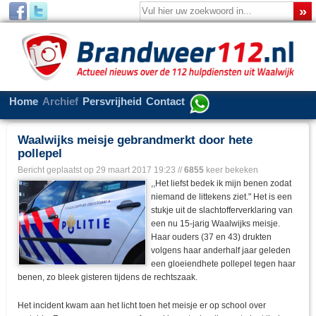
Home
Archief
Persvrijheid
Contact
Waalwijks meisje gebrandmerkt door hete
pollepel
Bericht geplaatst op
29 maart 2017 19:23
//
6855
keer bekeken
,,Het liefst bedek ik mijn benen zodat
niemand de littekens ziet." Het is een
stukje uit de slachtofferverklaring van
een nu 15-jarig Waalwijks meisje.
Haar ouders (37 en 43) drukten
volgens haar anderhalf jaar geleden
een gloeiendhete pollepel tegen haar
benen, zo bleek gisteren tijdens de rechtszaak.
Het incident kwam aan het licht toen het meisje er op school over