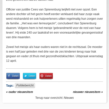
Officier van justitie Cees van Spierenburg twijfelt niet over opzet. Een
andere dochter uit het gezin heeft eerder verklaard dat haar zusje vaak
werd mishandeld en ook hulpverleners uitten regelmatig hun zorgen over
de familie. ,,Het was een terreurgezin", concludeert Van Spierenburg
daarom. Volgens hem is het meisje 'gebrandmerkt voor de rest van haar
leven'. Hij eiste 240 uur taakstraf en een voorwaardelijke gevangenisstraf
van drie maanden.
Zowel het meisje als haar ouders waren niet in de rechtszaal. De moeder
is een half jaar geleden met drie van de zes kinderen terug naar Irak
gegaan en vader zit thuis met gezondheidsklachten. Uitspraak woensdag
12 april.
Share
Share
Pin
on
on
It!
Facebook
Twitter
Politiebericht
Tags:
« ouder nieuwsitem
nieuwer nieuwsitem »
Terug naar overzicht:
Nieuws