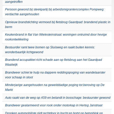
aangetroffen
Persoon gewond bij steekpartij bij arbeidsmigrantencomplex Pompweg:
verdachte aangehouden
Opnieuw brandstichting vermoed bij fietsbrug Gaardpad: brandend plastic in
berm
Keukenbrand in flat Van Wielesteinstraat: woningen ontruimd door hevige
rookontwikkeling
Bestuurder ramt twee bomen op Sluisweg en raakt buiten kennis:
wonderbaarlijk lichtgewond
Brandend accupakket richt schade aan op fietsbrug aan het Gaardpad
Waalwijk
Brandweer schiet te hulp na dappere reddingspoging van wandelaarster
voor schaap in sloot
Minderjarige aangehouden na gewelddadige poging tot beroving op De
Markt
Auto raakt van de weg op A59 en belandt in bosschage: bestuurster gewond
Brandweer gealarmeerd voor rook onder motorkap in Hertog Janstraat
Dronken automobiliste rijdt rechtdoor in bocht en botst op betonblok op