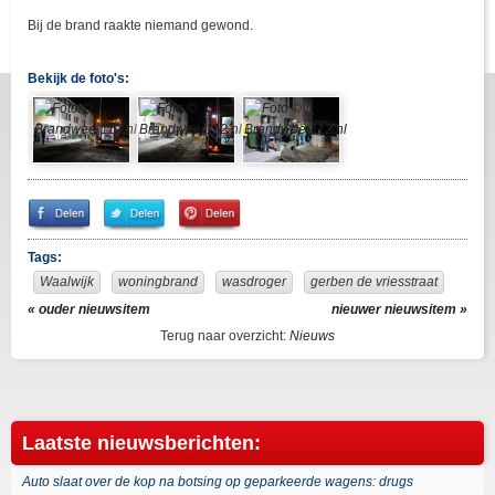
Bij de brand raakte niemand gewond.
Bekijk de foto's:
Share
Share
Pin
on
on
It!
Facebook
Twitter
Tags:
Waalwijk
woningbrand
wasdroger
gerben de vriesstraat
« ouder nieuwsitem
nieuwer nieuwsitem »
Terug naar overzicht:
Nieuws
Laatste nieuwsberichten:
Auto slaat over de kop na botsing op geparkeerde wagens: drugs