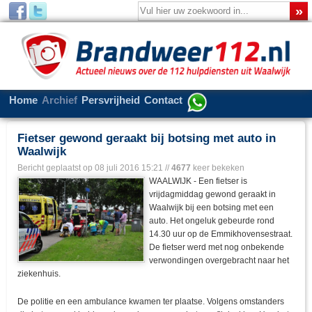
Home
Archief
Persvrijheid
Contact
Fietser gewond geraakt bij botsing met auto in
Waalwijk
Bericht geplaatst op
08 juli 2016 15:21
//
4677
keer bekeken
WAALWIJK - Een fietser is
vrijdagmiddag gewond geraakt in
Waalwijk bij een botsing met een
auto. Het ongeluk gebeurde rond
14.30 uur op de Emmikhovensestraat.
De fietser werd met nog onbekende
verwondingen overgebracht naar het
ziekenhuis.
De politie en een ambulance kwamen ter plaatse. Volgens omstanders