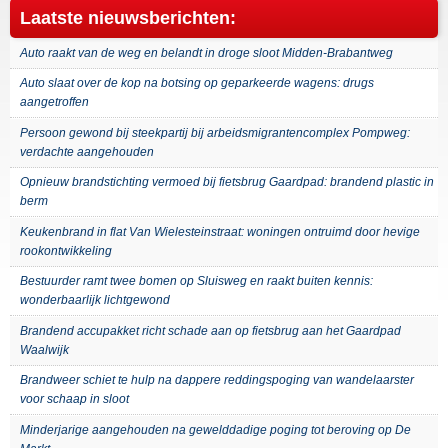
Laatste nieuwsberichten:
Auto raakt van de weg en belandt in droge sloot Midden-Brabantweg
Auto slaat over de kop na botsing op geparkeerde wagens: drugs
aangetroffen
Persoon gewond bij steekpartij bij arbeidsmigrantencomplex Pompweg:
verdachte aangehouden
Opnieuw brandstichting vermoed bij fietsbrug Gaardpad: brandend plastic in
berm
Keukenbrand in flat Van Wielesteinstraat: woningen ontruimd door hevige
rookontwikkeling
Bestuurder ramt twee bomen op Sluisweg en raakt buiten kennis:
wonderbaarlijk lichtgewond
Brandend accupakket richt schade aan op fietsbrug aan het Gaardpad
Waalwijk
Brandweer schiet te hulp na dappere reddingspoging van wandelaarster
voor schaap in sloot
Minderjarige aangehouden na gewelddadige poging tot beroving op De