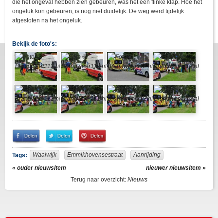
die het ongeval hebben zien gebeuren, was het een flinke klap. Hoe het
ongeluk kon gebeuren, is nog niet duidelijk. De weg werd tijdelijk
afgesloten na het ongeluk.
Bekijk de foto's:
Share
Share
Pin
on
on
It!
Facebook
Twitter
Waalwijk
Emmikhovensestraat
Aanrijding
Tags:
« ouder nieuwsitem
nieuwer nieuwsitem »
Terug naar overzicht:
Nieuws