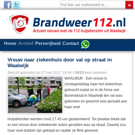
Home
Archief
Persvrijheid
Contact
Vrouw naar ziekenhuis door val op straat in
Waalwijk
Bericht geplaatst op
07 mei 2017 18:49
//
6029
keer bekeken
WAALWIJK - Een vrouw is
zondagmiddag naar het ziekenhuis
gebracht nadat ze in de Anna van
Burenstraat in Waalwijk ten val was
gekomen en gewond was geraakt aan
haar voet.
Hulpdiensten werden rond 17.45 uur gealarmeerd. Ter plaatse bleek dat
er een vrouw door onbekende reden gevallen was op straat. Daarbij zou
haar voet dubbel zijn geklapt en raakte ze flink gewond.