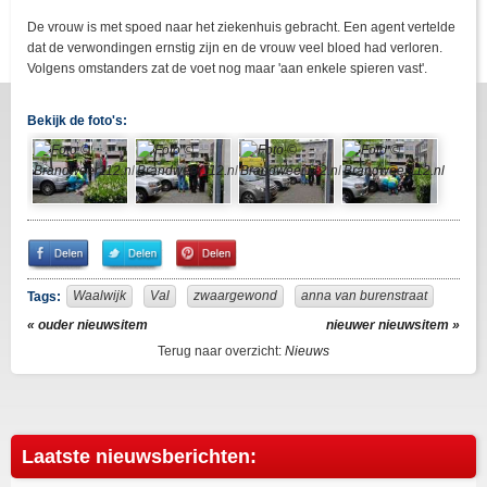
De vrouw is met spoed naar het ziekenhuis gebracht. Een agent vertelde
dat de verwondingen ernstig zijn en de vrouw veel bloed had verloren.
Volgens omstanders zat de voet nog maar 'aan enkele spieren vast'.
Bekijk de foto's:
Share
Share
Pin
on
on
It!
Facebook
Twitter
Waalwijk
Val
zwaargewond
anna van burenstraat
Tags:
« ouder nieuwsitem
nieuwer nieuwsitem »
Terug naar overzicht:
Nieuws
Laatste nieuwsberichten: