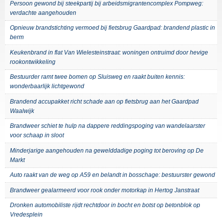
Persoon gewond bij steekpartij bij arbeidsmigrantencomplex Pompweg:
verdachte aangehouden
Opnieuw brandstichting vermoed bij fietsbrug Gaardpad: brandend plastic in
berm
Keukenbrand in flat Van Wielesteinstraat: woningen ontruimd door hevige
rookontwikkeling
Bestuurder ramt twee bomen op Sluisweg en raakt buiten kennis:
wonderbaarlijk lichtgewond
Brandend accupakket richt schade aan op fietsbrug aan het Gaardpad
Waalwijk
Brandweer schiet te hulp na dappere reddingspoging van wandelaarster
voor schaap in sloot
Minderjarige aangehouden na gewelddadige poging tot beroving op De
Markt
Auto raakt van de weg op A59 en belandt in bosschage: bestuurster gewond
Brandweer gealarmeerd voor rook onder motorkap in Hertog Janstraat
Dronken automobiliste rijdt rechtdoor in bocht en botst op betonblok op
Vredesplein